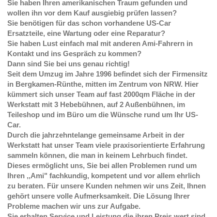
Sie haben Ihren amerikanischen Traum gefunden und
wollen ihn vor dem Kauf ausgiebig prüfen lassen?
Sie benötigen für das schon vorhandene US-Car
Ersatzteile, eine Wartung oder eine Reparatur?
Sie haben Lust einfach mal mit anderen Ami-Fahrern in
Kontakt und ins Gespräch zu kommen?
Dann sind Sie bei uns genau richtig!
Seit dem Umzug im Jahre 1996 befindet sich der Firmensitz
in Bergkamen-Rünthe, mitten im Zentrum von NRW. Hier
kümmert sich unser Team auf fast 2000qm Fläche in der
Werkstatt mit 3 Hebebühnen,
auf 2 Außenbühnen,
im
Teileshop und im Büro um die Wünsche rund um Ihr US-
Car.
Durch die jahrzehntelange gemeinsame Arbeit in der
Werkstatt hat unser Team viele praxisorientierte Erfahrung
sammeln können, die man in keinem Lehrbuch findet.
Dieses ermöglicht uns, Sie bei allen Problemen rund um
Ihren ,,Ami" fachkundig, kompetent und vor allem ehrlich
zu beraten. Für unsere Kunden nehmen wir uns Zeit, Ihnen
gehört unsere volle Aufmerksamkeit. Die Lösung Ihrer
Probleme machen wir uns zur Aufgabe.
Sie erhalten Service und Leistung die ihren Preis wert sind,